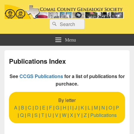
Comal County Genealogy Society
Search
Family Footsteps
Search
for:
Menu
Publications Index
See
CCGS Publications
for a list of publications for
purchace.
By letter
A
|
B
|
C
|
D
|
E
|
F
|
G
|
H
|
I
|
J
|
K
|
L
|
M
|
N
|
O
|
P
|
Q
|
R
|
S
|
T
|
U
|
V
|
W
|
X
|
Y
|
Z
|
Publications