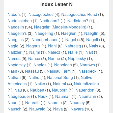
Index Letter N
Nabors
(1),
Nacogdoches
(4),
Nacogdoches Road
(1),
Nadensleben
(1),
Nadinann?
(1),
Nadiniann?
(1),
Naegelin
(54),
Naegelin (Magelin-Moegelin)
(1),
Naegelin's
(3),
Naegeling
(1),
Naeglen
(1),
Naeglin
(5),
Naeglins
(2),
Naeugerbauer
(1),
Nagel
(48),
Nageli
(1),
Nagle
(2),
Nagnus
(1),
Nahl
(6),
Nahrettig
(1),
Nails
(3),
Naitzler
(1),
Najmi
(1),
Nalecz
(1),
Nalle
(1),
Nalt
(1),
Names
(9),
Nance
(3),
Nanne
(2),
Napiersky
(1),
Napiorsky
(1),
Naples
(1),
Napoleon
(5),
Narrows
(1),
Nash
(3),
Nassau
(3),
Nassau Farm
(1),
Nassbeck
(1),
Nathan
(5),
Natho
(1),
National Song
(1),
Native
Americans
(1),
Natko
(1),
Natural
(4),
Naturalization
(1),
Nau
(6),
Naubert
(1),
Nauborn
(1),
Nauendorf
(8),
Naugebauer
(1),
Nauk
(1),
Nauman
(1),
Naumann
(5),
Naun
(1),
Naurath
(1),
Nauroth
(2),
Naursey
(5),
Nausch
(2),
Nauwald
(5),
Nava
(2),
Navara
(10),