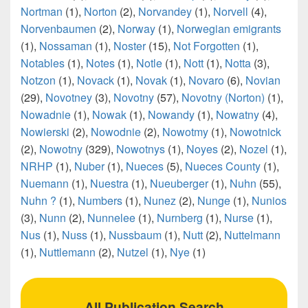
Nortman
(1),
Norton
(2),
Norvandey
(1),
Norvell
(4),
Norvenbaumen
(2),
Norway
(1),
Norwegian emigrants
(1),
Nossaman
(1),
Noster
(15),
Not Forgotten
(1),
Notables
(1),
Notes
(1),
Notle
(1),
Nott
(1),
Notta
(3),
Notzon
(1),
Novack
(1),
Novak
(1),
Novaro
(6),
Novian
(29),
Novotney
(3),
Novotny
(57),
Novotny (Norton)
(1),
Nowadnie
(1),
Nowak
(1),
Nowandy
(1),
Nowatny
(4),
Nowierski
(2),
Nowodnie
(2),
Nowotmy
(1),
Nowotnick
(2),
Nowotny
(329),
Nowotnys
(1),
Noyes
(2),
Nozel
(1),
NRHP
(1),
Nuber
(1),
Nueces
(5),
Nueces County
(1),
Nuemann
(1),
Nuestra
(1),
Nueuberger
(1),
Nuhn
(55),
Nuhn ?
(1),
Numbers
(1),
Nunez
(2),
Nunge
(1),
Nunios
(3),
Nunn
(2),
Nunnelee
(1),
Nurnberg
(1),
Nurse
(1),
Nus
(1),
Nuss
(1),
Nussbaum
(1),
Nutt
(2),
Nuttelmann
(1),
Nuttlemann
(2),
Nutzel
(1),
Nye
(1)
All Publication Search