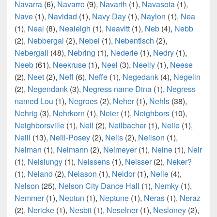
Navarra
(6),
Navarro
(9),
Navarth
(1),
Navasota
(1),
Nave
(1),
Navidad
(1),
Navy Day
(1),
Naylon
(1),
Nea
(1),
Neal
(8),
Nealeigh
(1),
Neavitt
(1),
Neb
(4),
Nebb
(2),
Nebbergal
(2),
Nebel
(1),
Nebentisch
(2),
Nebergall
(48),
Nebring
(1),
Nederle
(1),
Nedry
(1),
Neeb
(61),
Neekruse
(1),
Neel
(3),
Neelly
(1),
Neese
(2),
Neet
(2),
Neff
(6),
Neffe
(1),
Negedank
(4),
Negelin
(2),
Negendank
(3),
Negress name Dina
(1),
Negress
named Lou
(1),
Negroes
(2),
Neher
(1),
Nehls
(38),
Nehrig
(3),
Nehrkorn
(1),
Neier
(1),
Neighbors
(10),
Neighborsville
(1),
Neil
(2),
Neilbacher
(1),
Neile
(1),
Neill
(13),
Neill-Posey
(2),
Neils
(2),
Neilson
(1),
Neiman
(1),
Neimann
(2),
Neimeyer
(1),
Neine
(1),
Neir
(1),
Neislungy
(1),
Neissens
(1),
Neisser
(2),
Neker?
(1),
Neland
(2),
Nelason
(1),
Neldor
(1),
Nelle
(4),
Nelson
(25),
Nelson City Dance Hall
(1),
Nemky
(1),
Nemmer
(1),
Neptun
(1),
Neptune
(1),
Neras
(1),
Neraz
(2),
Nericke
(1),
Nesbit
(1),
Neselner
(1),
Nesloney
(2),