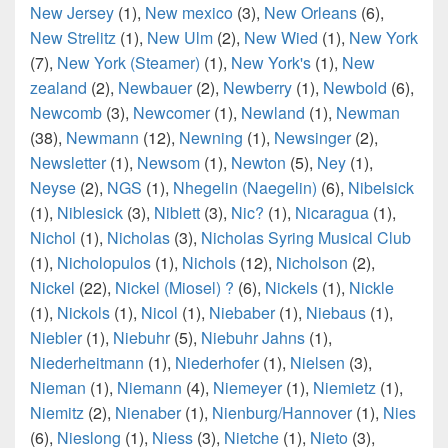
New Jersey
(1),
New mexico
(3),
New Orleans
(6),
New Strelitz
(1),
New Ulm
(2),
New Wied
(1),
New York
(7),
New York (Steamer)
(1),
New York's
(1),
New
zealand
(2),
Newbauer
(2),
Newberry
(1),
Newbold
(6),
Newcomb
(3),
Newcomer
(1),
Newland
(1),
Newman
(38),
Newmann
(12),
Newning
(1),
Newsinger
(2),
Newsletter
(1),
Newsom
(1),
Newton
(5),
Ney
(1),
Neyse
(2),
NGS
(1),
Nhegelin (Naegelin)
(6),
Nibelsick
(1),
Niblesick
(3),
Niblett
(3),
Nic?
(1),
Nicaragua
(1),
Nichol
(1),
Nicholas
(3),
Nicholas Syring Musical Club
(1),
Nicholopulos
(1),
Nichols
(12),
Nicholson
(2),
Nickel
(22),
Nickel (Miosel) ?
(6),
Nickels
(1),
Nickle
(1),
Nickols
(1),
Nicol
(1),
Niebaber
(1),
Niebaus
(1),
Niebler
(1),
Niebuhr
(5),
Niebuhr Jahns
(1),
Niederheitmann
(1),
Niederhofer
(1),
Nielsen
(3),
Nieman
(1),
Niemann
(4),
Niemeyer
(1),
Niemietz
(1),
Niemitz
(2),
Nienaber
(1),
Nienburg/Hannover
(1),
Nies
(6),
Nieslong
(1),
Niess
(3),
Nietche
(1),
Nieto
(3),