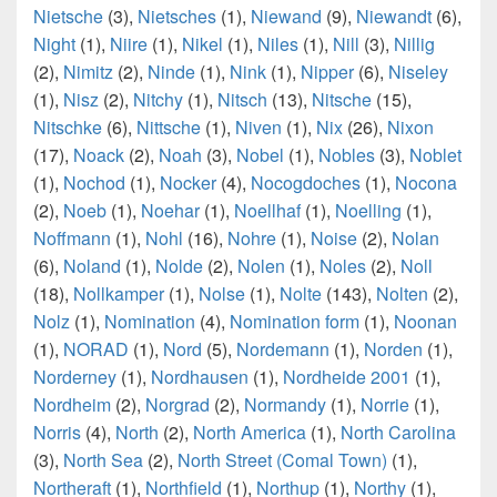
Nietsche
(3),
Nietsches
(1),
Niewand
(9),
Niewandt
(6),
Night
(1),
Niire
(1),
Nikel
(1),
Niles
(1),
Nill
(3),
Nillig
(2),
Nimitz
(2),
Ninde
(1),
Nink
(1),
Nipper
(6),
Niseley
(1),
Nisz
(2),
Nitchy
(1),
Nitsch
(13),
Nitsche
(15),
Nitschke
(6),
Nittsche
(1),
Niven
(1),
Nix
(26),
Nixon
(17),
Noack
(2),
Noah
(3),
Nobel
(1),
Nobles
(3),
Noblet
(1),
Nochod
(1),
Nocker
(4),
Nocogdoches
(1),
Nocona
(2),
Noeb
(1),
Noehar
(1),
Noellhaf
(1),
Noelling
(1),
Noffmann
(1),
Nohl
(16),
Nohre
(1),
Noise
(2),
Nolan
(6),
Noland
(1),
Nolde
(2),
Nolen
(1),
Noles
(2),
Noll
(18),
Nollkamper
(1),
Nolse
(1),
Nolte
(143),
Nolten
(2),
Nolz
(1),
Nomination
(4),
Nomination form
(1),
Noonan
(1),
NORAD
(1),
Nord
(5),
Nordemann
(1),
Norden
(1),
Norderney
(1),
Nordhausen
(1),
Nordheide 2001
(1),
Nordheim
(2),
Norgrad
(2),
Normandy
(1),
Norrie
(1),
Norris
(4),
North
(2),
North America
(1),
North Carolina
(3),
North Sea
(2),
North Street (Comal Town)
(1),
Northeraft
(1),
Northfield
(1),
Northup
(1),
Northy
(1),