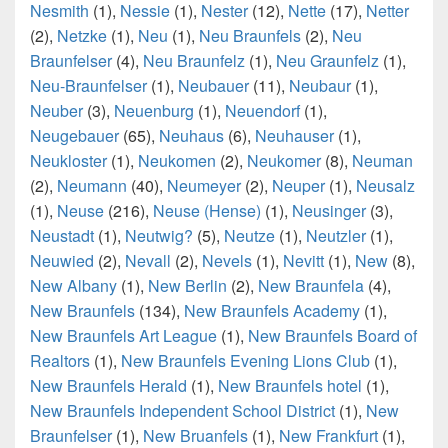
Nesmith
(1),
Nessie
(1),
Nester
(12),
Nette
(17),
Netter
(2),
Netzke
(1),
Neu
(1),
Neu Braunfels
(2),
Neu
Braunfelser
(4),
Neu Braunfelz
(1),
Neu Graunfelz
(1),
Neu-Braunfelser
(1),
Neubauer
(11),
Neubaur
(1),
Neuber
(3),
Neuenburg
(1),
Neuendorf
(1),
Neugebauer
(65),
Neuhaus
(6),
Neuhauser
(1),
Neukloster
(1),
Neukomen
(2),
Neukomer
(8),
Neuman
(2),
Neumann
(40),
Neumeyer
(2),
Neuper
(1),
Neusalz
(1),
Neuse
(216),
Neuse (Hense)
(1),
Neusinger
(3),
Neustadt
(1),
Neutwig?
(5),
Neutze
(1),
Neutzler
(1),
Neuwied
(2),
Nevall
(2),
Nevels
(1),
Nevitt
(1),
New
(8),
New Albany
(1),
New Berlin
(2),
New Braunfela
(4),
New Braunfels
(134),
New Braunfels Academy
(1),
New Braunfels Art League
(1),
New Braunfels Board of
Realtors
(1),
New Braunfels Evening Lions Club
(1),
New Braunfels Herald
(1),
New Braunfels hotel
(1),
New Braunfels Independent School District
(1),
New
Braunfelser
(1),
New Bruanfels
(1),
New Frankfurt
(1),